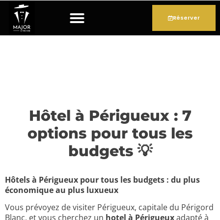
Réserver
Nos appartements
Espace bien-être (SPA)
Réserver en journée
Hôtel à Périgueux : 7
options pour tous les
budgets 💡
Hôtels à Périgueux pour tous les budgets : du plus
économique au plus luxueux
Vous prévoyez de visiter Périgueux, capitale du Périgord
Blanc, et vous cherchez un
hotel à Périgueux
adapté à